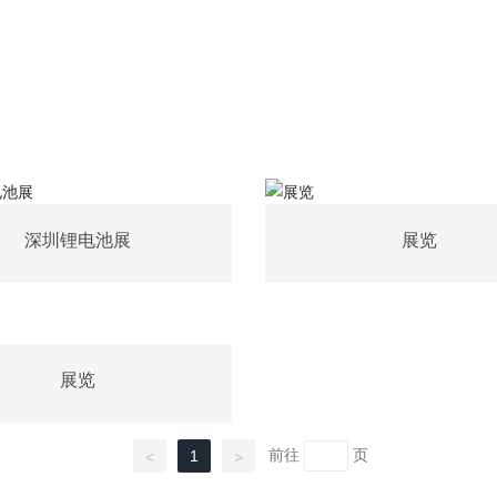
深圳锂电池展
展览
展览
前往
页
1
<
>